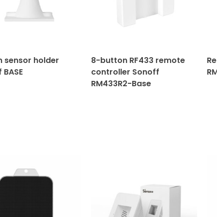
n sensor holder
8-button RF433 remote
Re
f BASE
controller Sonoff
RM
RM433R2-Base