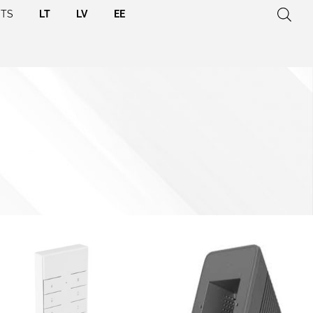
ETS
LT
LV
EE