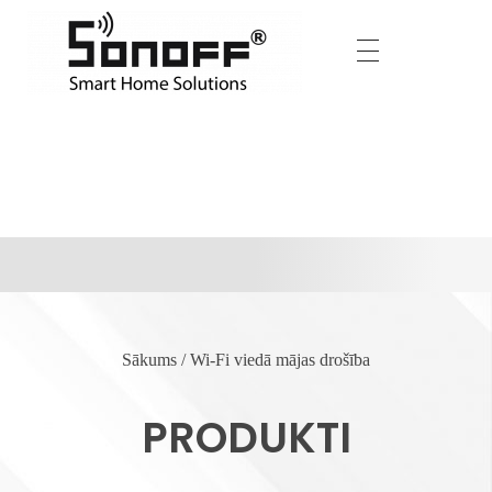
Wi-Fi viedā mājas
drošība
Sākums
/ Wi-Fi viedā mājas drošība
PRODUKTI