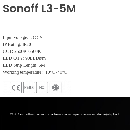
Sonoff L3-5M
Input voltage: DC 5V
IP Rating: IP20
CCT: 2500K-6500K
LED QTY: 90LEDs/m
LED Strip Length: 5M
Working temperature: -10°C~40°C
SKU
6920075777116
Kategorija
WI-FI VIED_ APGAISMO_ANA
© 2025 sonoff.ee | Par vairumtirdzniecības iespējām interesēties:
domas@siglus.lt